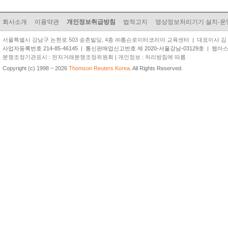
회사소개
이용약관
개인정보취급방침
법적고지
영상정보처리기기 설치·운
서울특별시 강남구 논현로 503 송촌빌딩, 4층 ㈜톰슨로이터코리아 교육센터 | 대표이사 김 준 원 | TEL
사업자등록번호 214-85-46145
|
통신판매업신고번호 제 2020-서울강남-03129호
| 웹마스터 
분쟁조정기관표시 : 전자거래분쟁조정위원회 | 개인정보 : 처리방침에 따름
Copyright (c) 1998 ~ 2026
Thomson Reuters Korea
. All Rights Reserved.