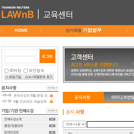
HOME
기업법무
단기과정
ID저장
보안접속
08-06
온라인강의 8월 한정 프...
07-30
9월 오프라인 개설강좌 ...
No