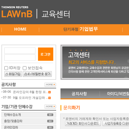
HOME
기업법무
단기과정
ID저장
보안접속
08-06
온라인강의 8월 한정 프...
07-30
9월 오프라인 개설강좌 ...
* 로앤비의 거래계좌 확인서 또는 사업자등록