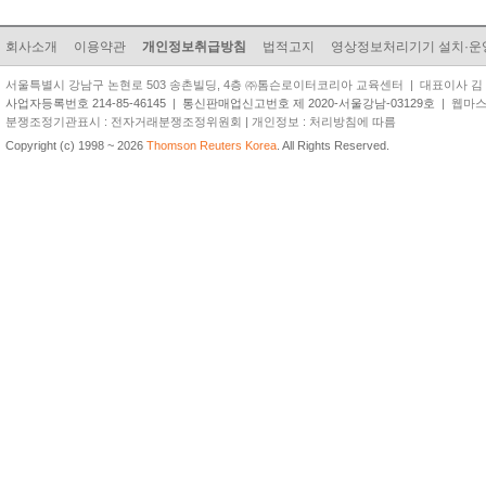
회사소개
이용약관
개인정보취급방침
법적고지
영상정보처리기기 설치·운
서울특별시 강남구 논현로 503 송촌빌딩, 4층 ㈜톰슨로이터코리아 교육센터 | 대표이사 김 준 원 | TEL
사업자등록번호 214-85-46145
|
통신판매업신고번호 제 2020-서울강남-03129호
| 웹마스터 
분쟁조정기관표시 : 전자거래분쟁조정위원회 | 개인정보 : 처리방침에 따름
Copyright (c) 1998 ~ 2026
Thomson Reuters Korea
. All Rights Reserved.