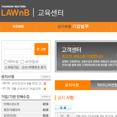
HOME
기업법무
단기과정
ID저장
보안접속
08-06
온라인강의 8월 한정 프...
07-30
9월 오프라인 개설강좌 ...
제 목
PM 작업 안내(4월 3일 토요일, 00: