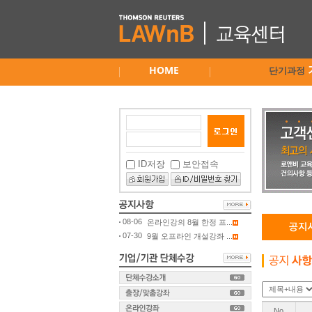
HOME
단기과정
ID저장
보안접속
08-06
온라인강의 8월 한정 프...
07-30
9월 오프라인 개설강좌 ...
No