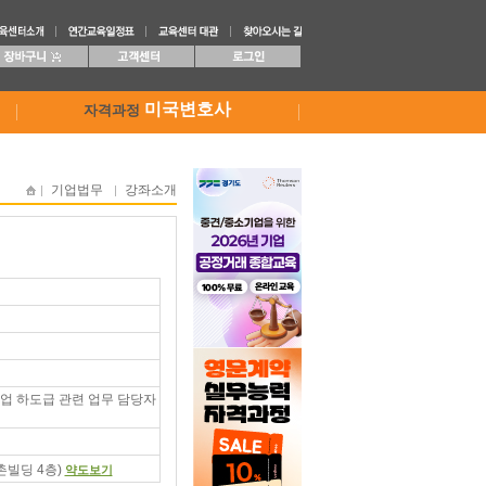
미국변호사
자격과정
기업법무
강좌소개
 기업 하도급 관련 업무 담당자
촌빌딩 4층)
약도보기