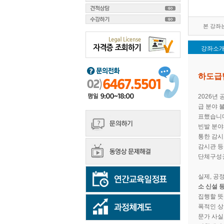
본 강좌는 
강좌소
하도급법
2026년
급 분야 
표했습니다
빈발 분야
통한 감시
감시관 등
단체구성권
실제, 공
소 신설 
집행할 뜻
폭적인 상
문가 사실