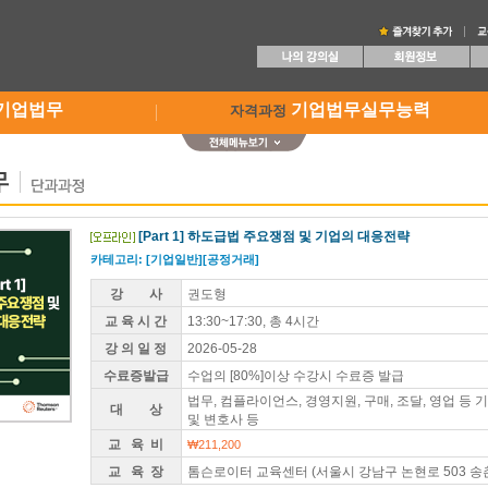
기업법무
기업법무실무능력
자격과정
[Part 1] 하도급법 주요쟁점 및 기업의 대응전략
카테고리: [기업일반][공정거래]
강 사
권도형
교 육 시 간
13:30~17:30, 총 4시간
강 의 일 정
2026-05-28
수료증발급
수업의 [80%]이상 수강시 수료증 발급
법무, 컴플라이언스, 경영지원, 구매, 조달, 영업 등
대 상
및 변호사 등
교 육 비
₩211,200
교 육 장
톰슨로이터 교육센터 (서울시 강남구 논현로 503 송