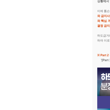
상황에서 
이에 톰
와 금지사
와
핵심 
결정 금지
하도급거래
하여 이로
※ Part
'[Pa