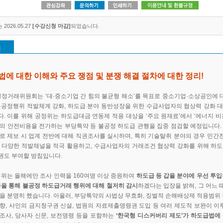
2026.05.27
[수강신청 마감]
되었습니다.
개
에 대한 이해와 주요 쟁점 및 분쟁 해결 절차에 대한 정리!
 공정거래위원회는 ‘대·중소기업 간 힘의 불균형 해소’를 목표로 중소기업·소상공인에 
불공정행위 적발체계 강화, 하도급 분야 동반성장을 위한 수급사업자의 협상력 강화 
. 이를 위해 공정위는 하도급대금 연동제 적용 대상을 ‘주요 원재료’에서 ‘에너지 비
의 안전비용을 전가하는 부당특약 등 불공정 하도급 관행을 집중 점검할 예정입니다.
로 제보 시 업계 전반에 대해 직권조사를 실시하며, 특히 기술탈취 분야의 경우 민
 다양한 적발채널을 적극 활용하고, 수급사업자의 거래조건 협상력 강화를 위해 하
도 부여할 방침입니다.
정위는 올해에만 조사 인력을 160여명 이상 증원하여
하도급 등 갑을 분야에 우선 투입
등을 통해 불공정 하도급거래 행위에 대해 철저히 감시
하겠다는 입장을 밝혀, 그 어느
을 분명히 했습니다. 아울러, 부당특약의 사법상 무효화, 징벌적 손해배상제 적용범위 
향, 사인의 금지청구권 신설, 법원의 자료제출명령권 도입 등 여러 제도적 보완이 이루
조사, 당사자 신문, 보전명령 등을 포함하는
‘한국형 디스커버리 제도’가 하도급법에