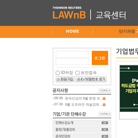
HOME
단기과정
ID저장
보안접속
08-06
온라인강의 8월 한정 프...
07-30
9월 오프라인 개설강좌 ...