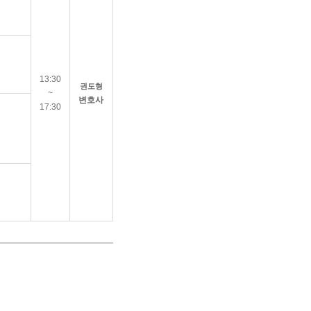
13:30
권도형
~
변호사
17:30