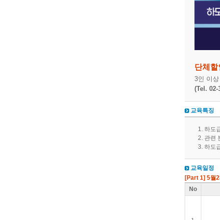
단체할
3인 이
(Tel. 02
교육특징
하도급
관련 
하도급
교육일정
[Part 1] 5월
No