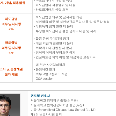
- 하도급거래의 개념 및 특징​
계, 개념, 적용범위
- 하도급법의 적용범위 및 대상
- 하도급거래의 성립 요건
- 하도급법상 의무 및 금지사항 개관
하도급법
- 서면발급 의무 및 서면보관의무의 내용 및 실무상 쟁점
의무/금지사항
- 부당특약 금지 관련 제 문제
<1>
- 부당한 하도급대금 결정 금지의 내용 및 사례
- 물품 등의 구매강제 금지
하도급법
- 대금 지급과 관련한 제 문제
의무/금지사항
- 위탁취소와 관련한 제 문제
- 경제적 이익의 부당요구 금지
<2>
​- 건설하도급 계약 이행 및 대금지급 보증의무
- 법 위반 사건처리절차
조사 및 분쟁해결
- 분쟁해결 절차
- 의무고발요청제도 개관
​절차 개관
​- Q&A session
권도형 변호사
서울대학교 경제학부 졸업(최우등)
서울대학교 법학전문대학원 졸업(우등)
미국 University of Chicago Law School (LL.M.)
제2회 변호사시험 합격