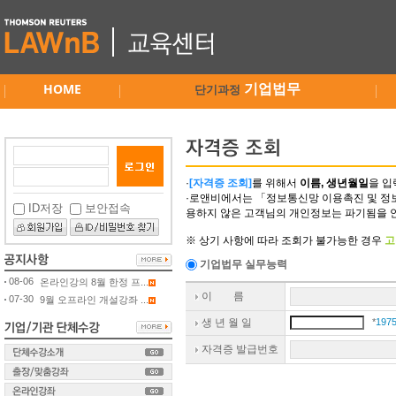
HOME
기업법무
단기과정
·
[자격증 조회]
를 위해서
이름, 생년월일
을 입
·로앤비에서는 「정보통신망 이용촉진 및 정보
ID저장
보안접속
용하지 않은 고객님의 개인정보는 파기됨을 
※ 상기 사항에 따라 조회가 불가능한 경우
고
기업법무 실무능력
08-06
온라인강의 8월 한정 프...
이 름
07-30
9월 오프라인 개설강좌 ...
생 년 월 일
*
1975
자격증 발급번호