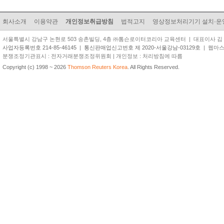
회사소개
이용약관
개인정보취급방침
법적고지
영상정보처리기기 설치·운
서울특별시 강남구 논현로 503 송촌빌딩, 4층 ㈜톰슨로이터코리아 교육센터 | 대표이사 김 준 원 | TEL
사업자등록번호 214-85-46145
|
통신판매업신고번호 제 2020-서울강남-03129호
| 웹마스터 
분쟁조정기관표시 : 전자거래분쟁조정위원회 | 개인정보 : 처리방침에 따름
Copyright (c) 1998 ~ 2026
Thomson Reuters Korea
. All Rights Reserved.