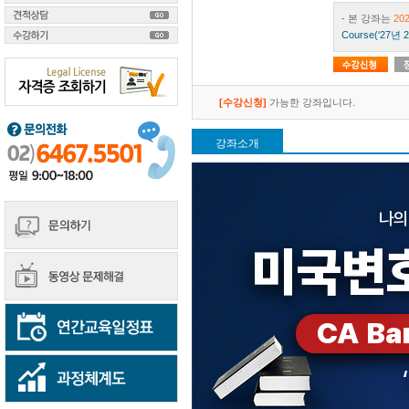
- 본 강좌는
20
Course(‘27년
[수강신청]
가능한 강좌입니다.
강좌소개
나의
미국변
CA Ba