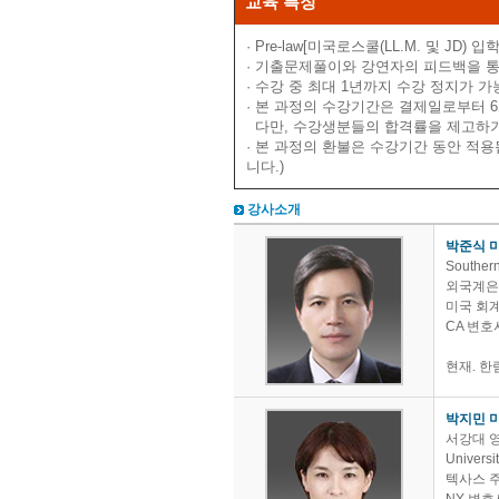
교육 특징
· Pre-law[미국로스쿨(LL.M. 및 
· 기출문제풀이와 강연자의 피드백을 
· 수강 중 최대 1년까지 수강 정지가 가능
· 본 과정의 수강기간은 결제일로부터 6개
다만, 수강생분들의 합격률을 제고하기 
· 본 과정의 환불은 수강기간 동안 적
니다.)
강사소개
박준식 
Southern
외국계은
미국 회
CA 변호
현재. 
박지민 
서강대 
Universi
텍사스 