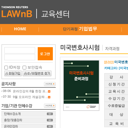
HOME
기업법무
단기과정
미국변호사시
ID저장
보안접속
카테고리: [미국
강 사
신 청 기 간
08-06
온라인강의 8월 한정 프...
교 육 시 간
07-30
9월 오프라인 개설강좌 ...
수 강 기 간
수료증발급
대 상
교 육 비