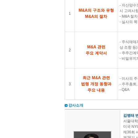
- 자산양수
M&A의 구조와 유형
시 고려사
1
M&A의 절차
- M&A 절
- 실사의 
- 주식매매
M&A 관련
상 조항 등)
2
주요 계약서
- 주주간계
- 비밀유지
최근 M&A 관련
- 이사의 
​법령 개정 동향과
3
- 주주총회
​- Q&A
주요 내용
강사소개
김병태 
서울대학
미국 NYU 
제36회
제26기