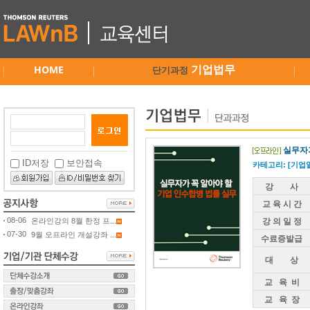
HOME
기업법무
단기과정
실무자가
ID저장
보안접속
카테고리: [기업일
강 사
교 육 시 간
08-06
온라인강의 8월 한정 프...
강 의 일 정
07-30
9월 오프라인 개설강좌 ...
수료증발급
대 상
교 육 비
교 육 장