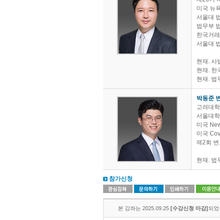
미국 뉴욕 
서울대 법
법무부 
한국거래
서울대 
현재. 
현재. 
현재. 법
박동준 
고려대학교
서울대학
미국 New Y
미국 Covi
제2회 
현재. 법
참가신청
본 강좌는 2025.09.25
[수강신청 마감]
되었