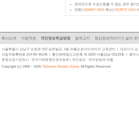
온라인으로 수강신청할 수 없는 경우 참가신
전화)
02)6467-5501
팩스)
02)3472-1413
이
회사소개
이용약관
개인정보취급방침
법적고지
영상정보처리기기 설치·운
서울특별시 강남구 논현로 503 송촌빌딩, 4층 ㈜톰슨로이터코리아 교육센터 | 대표이사 김 준 원 | TEL
사업자등록번호 214-85-46145
|
통신판매업신고번호 제 2020-서울강남-03129호
| 웹마스터 
분쟁조정기관표시 : 전자거래분쟁조정위원회 | 개인정보 : 처리방침에 따름
Copyright (c) 1998 ~ 2026
Thomson Reuters Korea
. All Rights Reserved.