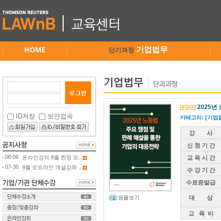
HOME
기업법무
단기과정
2025년
ID저장
보안접속
카테고리: [기업
강 사
신 청 기 간
08-06
온라인강의 8월 한정 프...
교 육 시 간
07-30
9월 오프라인 개설강좌 ...
수 강 기 간
수료증발급
샘플보기
대 상
교 육 비