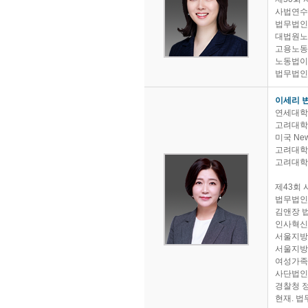
사법연수
법무법인
대법원노
고용노동
노동법이
법무법인(
이세리 
연세대학
고려대학
미국 New Y
고려대학
고려대학
제43회 
법무법인(
김앤장 
인사혁신
서울지방
서울지방
여성가족
사단법인
경찰청 
현재. 법