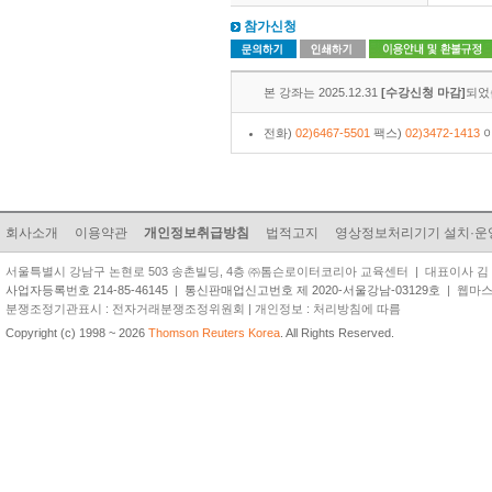
참가신청
본 강좌는 2025.12.31
[수강신청 마감]
되었
전화)
02)6467-5501
팩스)
02)3472-1413
이
회사소개
이용약관
개인정보취급방침
법적고지
영상정보처리기기 설치·운
서울특별시 강남구 논현로 503 송촌빌딩, 4층 ㈜톰슨로이터코리아 교육센터 | 대표이사 김 준 원 | TEL
사업자등록번호 214-85-46145
|
통신판매업신고번호 제 2020-서울강남-03129호
| 웹마스터 
분쟁조정기관표시 : 전자거래분쟁조정위원회 | 개인정보 : 처리방침에 따름
Copyright (c) 1998 ~ 2026
Thomson Reuters Korea
. All Rights Reserved.