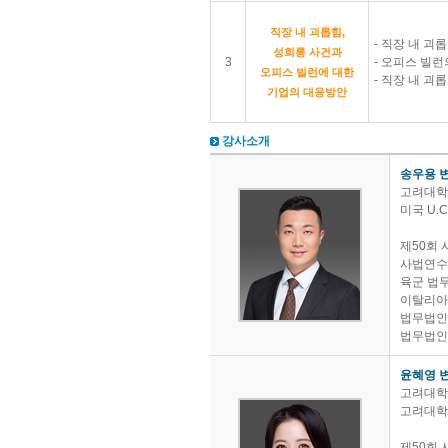
직장 내 괴롭힘,
- 직장 내 괴
성희롱 사건과
3
- 오피스 빌런
오피스 빌런에 대한
- 직장 내 괴
기업의 대응방안
강사소개
송우용 
고려대학
미국 U.C. 
제50회
사법연수
육군 법
이탈리아 Gi
법무법인 
법무법인(
윤혜영 
고려대학
고려대학
제50회