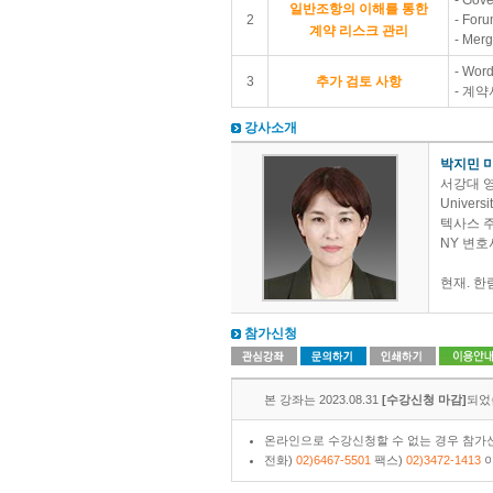
- Gov
일반조항의 이해를 통한
2
- Foru
계약 리스크 관리
- Merg
- Word
3
추가 검토 사항
- 계
강사소개
박지민 
서강대 
Universi
텍사스 
NY 변호
현재. 
참가신청
본 강좌는 2023.08.31
[수강신청 마감]
되었
온라인으로 수강신청할 수 없는 경우 참가신
전화)
02)6467-5501
팩스)
02)3472-1413
이