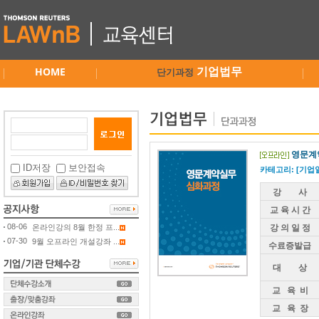
HOME
기업법무
단기과정
영문계
ID저장
보안접속
카테고리: [기업
강 사
교 육 시 간
08-06
온라인강의 8월 한정 프...
강 의 일 정
07-30
9월 오프라인 개설강좌 ...
수료증발급
대 상
교 육 비
교 육 장