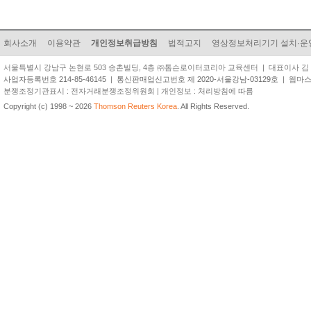
회사소개
이용약관
개인정보취급방침
법적고지
영상정보처리기기 설치·운
서울특별시 강남구 논현로 503 송촌빌딩, 4층 ㈜톰슨로이터코리아 교육센터 | 대표이사 김 준 원 | TEL
사업자등록번호 214-85-46145
|
통신판매업신고번호 제 2020-서울강남-03129호
| 웹마스터 
분쟁조정기관표시 : 전자거래분쟁조정위원회 | 개인정보 : 처리방침에 따름
Copyright (c) 1998 ~ 2026
Thomson Reuters Korea
. All Rights Reserved.