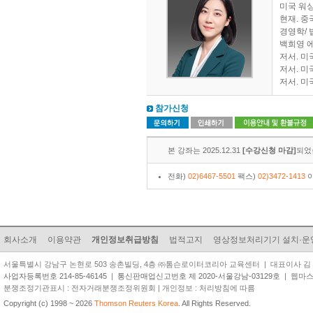
미국 워
현재. 
경영학/ 
백희영 에세
저서. 미
저서. 미
저서. 미
참가신청
본 강좌는 2025.12.31
[수강신청 마감]
되었
전화)
02)6467-5501
팩스)
02)3472-1413
이
회사소개
이용약관
개인정보취급방침
법적고지
영상정보처리기기 설치·운
서울특별시 강남구 논현로 503 송촌빌딩, 4층 ㈜톰슨로이터코리아 교육센터 | 대표이사 김 준 원 | TEL
사업자등록번호 214-85-46145
|
통신판매업신고번호 제 2020-서울강남-03129호
| 웹마스터 
분쟁조정기관표시 : 전자거래분쟁조정위원회 | 개인정보 : 처리방침에 따름
Copyright (c) 1998 ~ 2026
Thomson Reuters Korea
. All Rights Reserved.