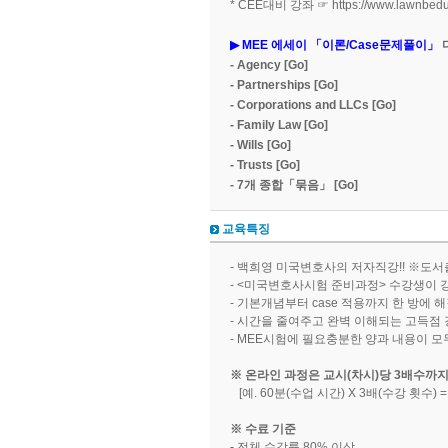
​* CEE대비 강좌 ☞
https://www.lawnbed
▶ MEE 에세이 「이론/Case문제풀이」
- Agency
[Go]
- Partnerships
[Go]
- Corporations and LLCs
[Go]
- Family Law
[Go]
- Wills
[Go]
- Trusts
[Go]
​- 7개 종합「묶음」
[Go]
교육특징
- 백희영 미국변호사의 저자직강!! ※도
- <미국변호사시험 준비과정> 수강생이 강
- 기본개념부터 case 적용까지 한 방에 
- 시간을 줄여주고 완벽 이해되는 고득점
- MEE시험에 필요충분한 양과 내용이 모두
​※ 온라인 과정은 교시(차시)당 3배수까
[예. 60분(수업 시간) X 3배(수강 횟수) =
※ 수료 기준
-
전체 수강률 80% 이상.