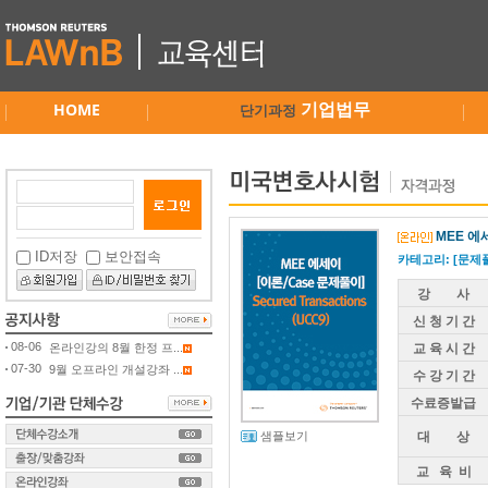
HOME
기업법무
단기과정
MEE 에세
ID저장
보안접속
카테고리: [문제
강 사
신 청 기 간
08-06
온라인강의 8월 한정 프...
교 육 시 간
07-30
9월 오프라인 개설강좌 ...
수 강 기 간
수료증발급
샘플보기
대 상
교 육 비