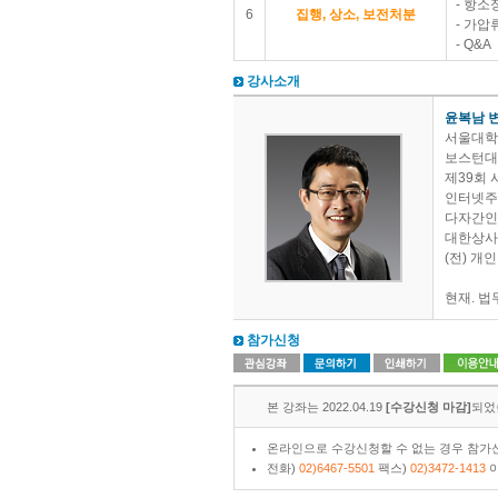
- 항소
6
집행, 상소, 보전처분
- 가압
- Q&A
강사소개
윤복남 
서울대학
보스턴대학
제39회 
인터넷주
다자간인
대한상사
(전) 
현재. 
참가신청
본 강좌는 2022.04.19
[수강신청 마감]
되었
온라인으로 수강신청할 수 없는 경우 참가신
전화)
02)6467-5501
팩스)
02)3472-1413
이