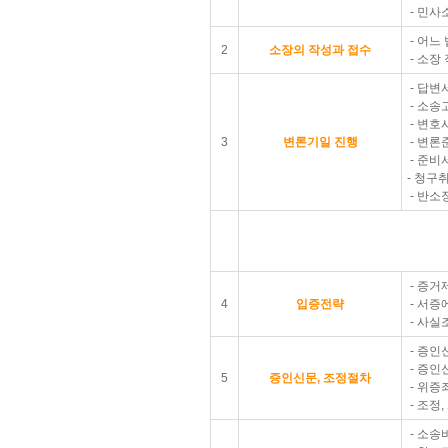
- 민사
- 어느
2
소장의 작성과 접수
- 소장
- 답변
- 소송
- 변호
3
변론기일 진행
- 변
- 준비
- 청구
- 반소
- 증거
4
입증전략
- 서증
- 사실
- 증인
- 증인
5
증인신문, 조정절차
- 위증
- 조정
- 소송