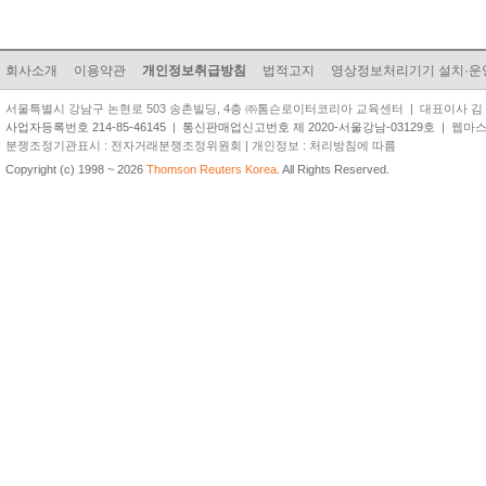
회사소개
이용약관
개인정보취급방침
법적고지
영상정보처리기기 설치·운
서울특별시 강남구 논현로 503 송촌빌딩, 4층 ㈜톰슨로이터코리아 교육센터 | 대표이사 김 준 원 | TEL
사업자등록번호 214-85-46145
|
통신판매업신고번호 제 2020-서울강남-03129호
| 웹마스터 
분쟁조정기관표시 : 전자거래분쟁조정위원회 | 개인정보 : 처리방침에 따름
Copyright (c) 1998 ~ 2026
Thomson Reuters Korea
. All Rights Reserved.