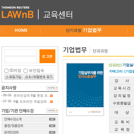
HOME
기업법무
단기과정
기업실
ID저장
보안접속
카테고리: [기업
강 사
교 육 시 간
08-06
온라인강의 8월 한정 프...
강 의 일 정
07-30
9월 오프라인 개설강좌 ...
수료증발급
대 상
교 육 비
교 육 장