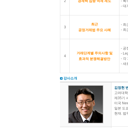
2
경제력 집중 억제 제도
- 
- 
최근
- 
3
- 
공정거래법 주요 사례
- 공
거래단계별 주의사항 및
- L
4
- 
효과적 분쟁해결방안
- 
강사소개
김정헌 
고려대학
제35기
미국 New Y
일본 도
현재. 법