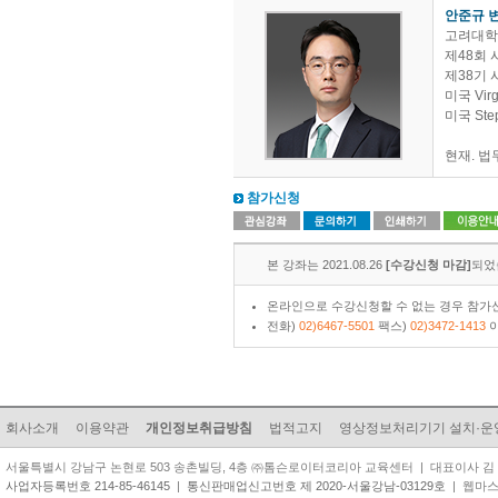
안준규 
고려대학
제48회
제38기
미국 Virgi
미국 Ste
현재. 법
참가신청
본 강좌는 2021.08.26
[수강신청 마감]
되었
온라인으로 수강신청할 수 없는 경우 참가신
전화)
02)6467-5501
팩스)
02)3472-1413
이
회사소개
이용약관
개인정보취급방침
법적고지
영상정보처리기기 설치·운
서울특별시 강남구 논현로 503 송촌빌딩, 4층 ㈜톰슨로이터코리아 교육센터 | 대표이사 김 준 원 | TEL
사업자등록번호 214-85-46145
|
통신판매업신고번호 제 2020-서울강남-03129호
| 웹마스터 