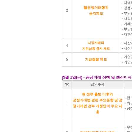
- 차
불공정거래행위
- 경
3
- 부
금지제도
- 사
- 거
- 부
- 재
시장지배적
- 시
4
- 시
지위남용 금지 제도
- 기
5
기업결합 제도
- 기
[9
월 3일(금) -
공정거래 정책 및 최신이슈
No
강의주제
현 정부 출범 이후의
- 
공정거래법 관련 주요동향 및 공
1
- 
정거래법 전부 개정안의 주요 내
- 
용
- 