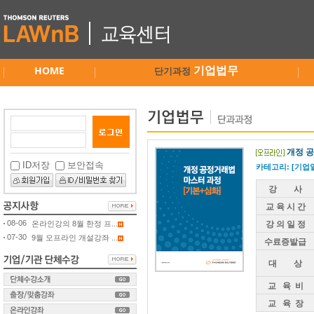
HOME
기업법무
단기과정
개정 
ID저장
보안접속
카테고리: [기업
강 사
교 육 시 간
08-06
온라인강의 8월 한정 프...
강 의 일 정
07-30
9월 오프라인 개설강좌 ...
수료증발급
대 상
교 육 비
교 육 장