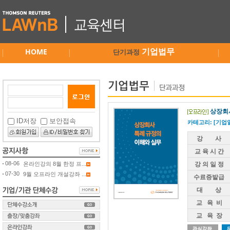
HOME
기업법무
단기과정
상장회
ID저장
보안접속
카테고리: [기업일
강 사
교 육 시 간
08-06
온라인강의 8월 한정 프...
강 의 일 정
07-30
9월 오프라인 개설강좌 ...
수료증발급
대 상
교 육 비
교 육 장