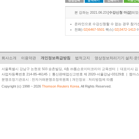
본 강좌는 2021.06.23
[수강신청 마감]
되었
온라인으로 수강신청할 수 없는 경우 참가신
전화)
02)6467-5501
팩스)
02)3472-1413
이
회사소개
이용약관
개인정보취급방침
법적고지
영상정보처리기기 설치·운
서울특별시 강남구 논현로 503 송촌빌딩, 4층 ㈜톰슨로이터코리아 교육센터 | 대표이사 김 준 원 | TEL
사업자등록번호 214-85-46145
|
통신판매업신고번호 제 2020-서울강남-03129호
| 웹마스터 
분쟁조정기관표시 : 전자거래분쟁조정위원회 | 개인정보 : 처리방침에 따름
Copyright (c) 1998 ~ 2026
Thomson Reuters Korea
. All Rights Reserved.