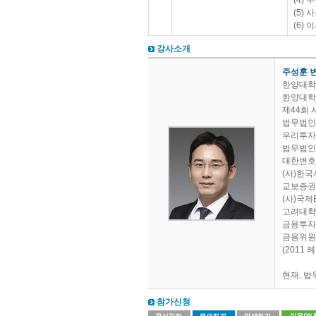
(4) 
(5) 
(6) 
강사소개
주성훈 
한양대학
한양대학
제44회 
법무법인
우리투자
법무법인
대한변호
(사)한
교보증권
(사)국제
고려대학
금융투자
금융위원회
(2011
현재. 
참가신청