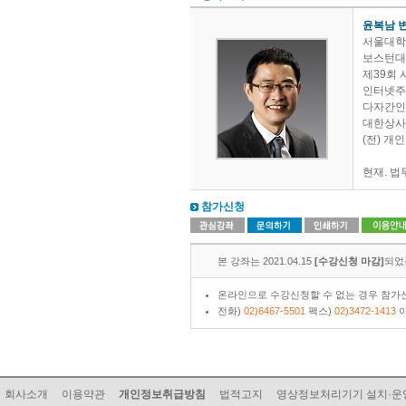
윤복남 
서울대학
보스턴대학
제39회 
인터넷주
다자간인
대한상사
(전) 
현재. 
참가신청
본 강좌는 2021.04.15
[수강신청 마감]
되었
온라인으로 수강신청할 수 없는 경우 참가신
전화)
02)6467-5501
팩스)
02)3472-1413
이
회사소개
이용약관
개인정보취급방침
법적고지
영상정보처리기기 설치·운