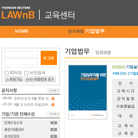
HOME
기업법무
단기과정
기업실
ID저장
보안접속
카테고리: [기업
강 사
교 육 시 간
08-06
온라인강의 8월 한정 프...
강 의 일 정
07-30
9월 오프라인 개설강좌 ...
수료증발급
대 상
교 육 비
교 육 장