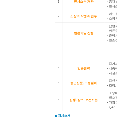
1
민사소송 개관
- 중재 
- 민사
- 어느
2
소장의 작성과 접수
- 소장
- 답변
- 변
3
변론기일 진행
- 준비
- 반소
- 증거
4
입증전략
- 서증
- 사실
- 증인
5
증인신문, 조정절차
- 조정
- 소송
- 항소
6
집행, 상소, 보전처분
- 가압
- Q&A
강사소개