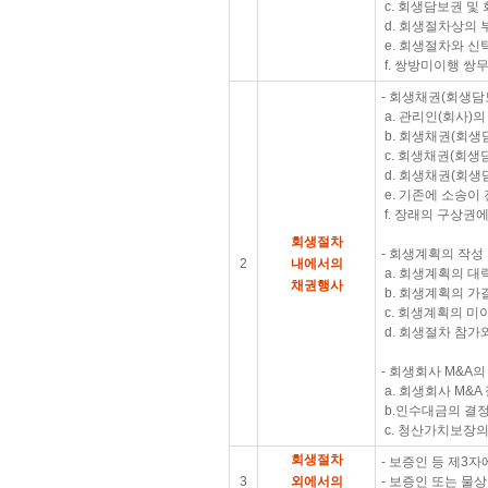
c. 회생담보권 
d. 회생절차상의 
e. 회생절차와 신
f. 쌍방미이행 쌍
- 회생채권(회생담
a. 관리인(회사)
b. 회생채권(회생
c. 회생채권(회
d. 회생채권(회
e. 기존에 소송이
f. 장래의 구상권
회생절차
- 회생계획의 작성
2
내에서의
a. 회생계획의 대
채권행사
b. 회생계획의 가
c. 회생계획의 
d. 회생절차 참가
- 회생회사 M&A
a. 회생회사 M&A
b.인수대금의 결정
c. 청산가치보장의
회생절차
- 보증인 등 제3
3
외에서의
- 보증인 또는 물