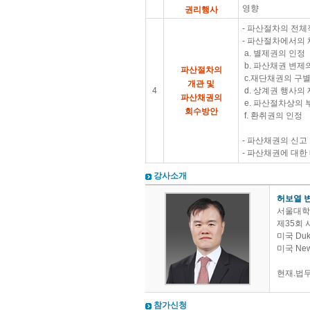
영향
권리행사
- 파산절차의 전체
- 파산절차에서의 
a. 별제권의 인정
b. 파산채권 변제
파산절차의
c.재단채권의 구별
개관 및
4
d. 상계권 행사의
파산채권의
e. 파산절차상의 
회수방안
f. 환취권의 인정
- 파산채권의 신고
- 파산채권에 대한
강사소개
허보열 
서울대학
제35회 
미국 Duke
미국 Ne
현재.법
참가신청