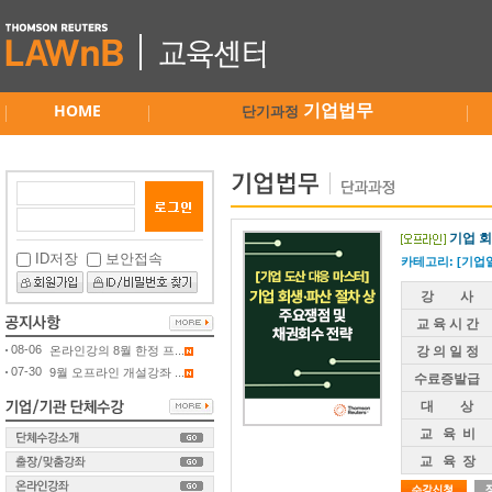
HOME
기업법무
단기과정
기업 회
ID저장
보안접속
카테고리: [기업
강 사
교 육 시 간
08-06
온라인강의 8월 한정 프...
강 의 일 정
07-30
9월 오프라인 개설강좌 ...
수료증발급
대 상
교 육 비
교 육 장