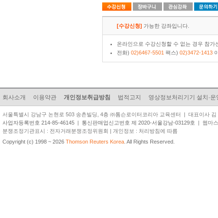
[수강신청]
가능한 강좌입니다.
온라인으로 수강신청할 수 없는 경우 참가신
전화)
02)6467-5501
팩스)
02)3472-1413
이
회사소개
이용약관
개인정보취급방침
법적고지
영상정보처리기기 설치·운
서울특별시 강남구 논현로 503 송촌빌딩, 4층 ㈜톰슨로이터코리아 교육센터 | 대표이사 김 준 원 | TEL
사업자등록번호 214-85-46145
|
통신판매업신고번호 제 2020-서울강남-03129호
| 웹마스터 
분쟁조정기관표시 : 전자거래분쟁조정위원회 | 개인정보 : 처리방침에 따름
Copyright (c) 1998 ~ 2026
Thomson Reuters Korea
. All Rights Reserved.