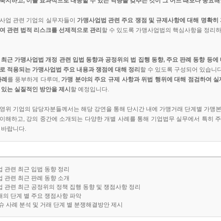
숙지하고, 이를 효과적으로 대응할 수 있는 역량을 갖추는 것이 그 어느 때보다 중요
사업 관련 기업의 실무자들이
가맹사업법 관련 주요 쟁점 및 규제사항에 대해 명확히 
여 관련 법적 리스크를 선제적으로 관리
할 수 있도록 가맹사업법의 핵심사항을 정리
은
최근 가맹사업법 개정 관련 입법 동향과 공정위의 법 집행 동향, 주요 판례 동향 등에
로 적용되는 가맹사업법 주요 내용과 쟁점에 대해 정리
할 수 있도록 구성되어 있습니다
사례
를 풍부하게 다루며,
가맹 분야의 주요 규제 사항과 위법 행위에 대해 점검하여 실
 있는 실질적인 방안을 제시
할 예정입니다.
영위 기업의 담당자분들께서는 해당 강연을 통해 단시간 내에 가맹거래 단계별 가맹
이해하고, 강의 중간에 소개되는 다양한 개별 사례를 통해 기업법무 실무에서 특히 
 바랍니다.
업 관련 최근 입법 동향 정리
업 관련 최근 판례 동향 소개
업 관련 최근 공정위의 정책 집행 동향 및 쟁점사항 정리
래의 단계 별 주요 쟁점사항 파악
이슈 사례 분석 및 거래 단계 별 분쟁해결방안 제시