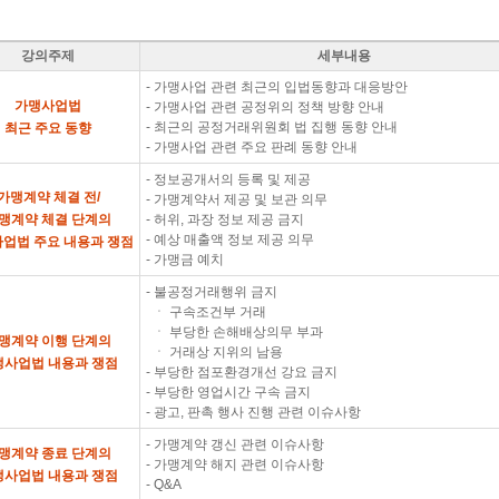
강의주제
세부내용
- 가맹사업 관련 최근의 입법동향과 대응방안
가맹사업법
- 가맹사업 관련 공정위의 정책 방향 안내
- 최근의 공정거래위원회 법 집행 동향 안내
최근 주요 동향
- 가맹사업 관련 주요 판례 동향 안내
- 정보공개서의 등록 및 제공
가맹계약 체결 전/
- 가맹계약서 제공 및 보관 의무
맹계약 체결 단계의
- 허위, 과장 정보 제공 금지
- 예상 매출액 정보 제공 의무
업법 주요 내용과 쟁점
- 가맹금 예치
- 불공정거래행위 금지
ㆍ 구속조건부 거래
ㆍ 부당한 손해배상의무 부과
맹계약 이행 단계의
ㆍ 거래상 지위의 남용
맹사업법 내용과 쟁점
- 부당한 점포환경개선 강요 금지
- 부당한 영업시간 구속 금지
- 광고, 판촉 행사 진행 관련 이슈사항
- 가맹계약 갱신 관련 이슈사항
맹계약 종료 단계의
- 가맹계약 해지 관련 이슈사항
맹사업법 내용과 쟁점
- Q&A