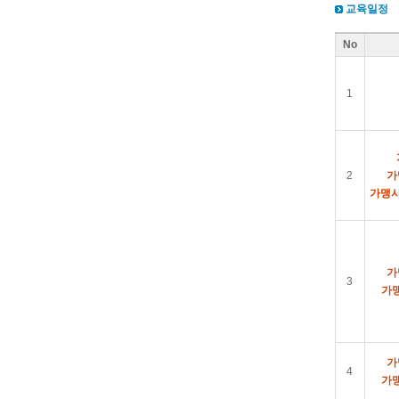
교육일정
No
1
2
가
가맹사
가
3
가
가
4
가