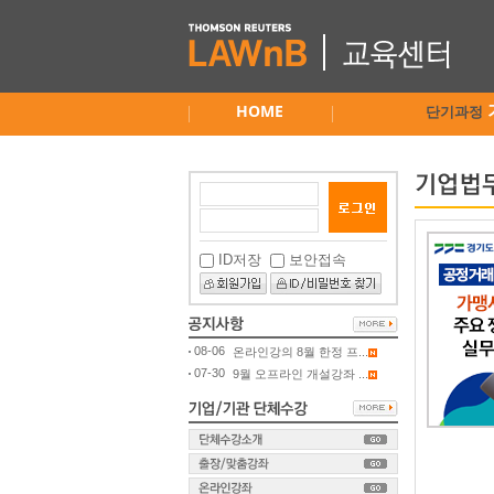
HOME
단기과정
ID저장
보안접속
08-06
온라인강의 8월 한정 프...
07-30
9월 오프라인 개설강좌 ...