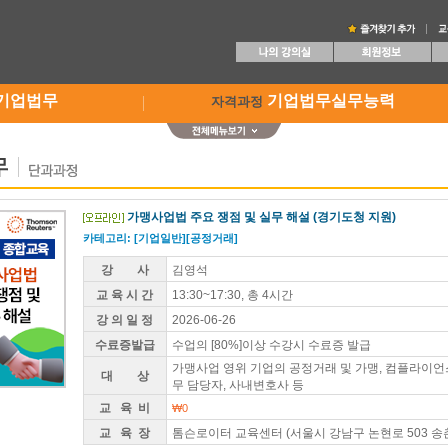
기업법무
기업법무실무능력
자격과정
가맹사업법 주요 쟁점 및 실무 해설 (경기도청 지원)
카테고리: [기업일반][공정거래]
강 사
김영석
교 육 시 간
13:30~17:30, 총 4시간
강 의 일 정
2026-06-26
수료증발급
수업의 [80%]이상 수강시 수료증 발급
가맹사업 영위 기업의 공정거래 및 가맹, 컴플라이언스,
대 상
무 담당자, 사내변호사 등
교 육 비
₩0
교 육 장
톰슨로이터 교육센터 (서울시 강남구 논현로 503 송