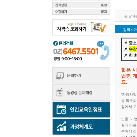
본 강좌는 
강좌소
📌
중소
📌
수강
​📌 
짧은 시
​법령
요.
​‘가맹사
공 의무화
정에서 고
또한, 가
질에 따른
속해서 선