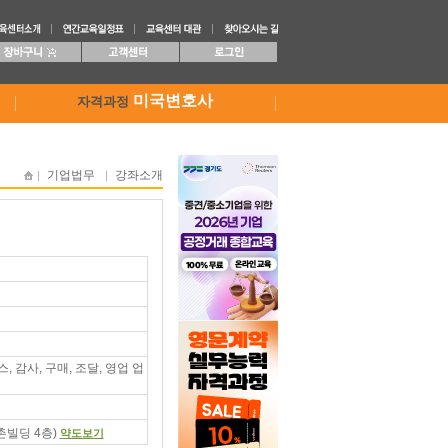
미국변호사
자격과정
기업법무
강좌소개
 감사, 구매, 조달, 영업 업
촌빌딩 4층)
약도보기