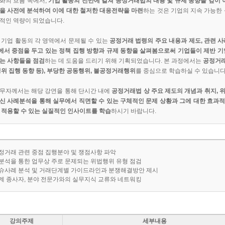
화의 흐름 속에서,
기업 활동의 전반에 걸쳐 공정거래법의 내용 및 규제 동향을 깊이 이
을 사전에 분석하여 이에 대한 철저한 대응전략을 마련
하는 것은 기업의 지속 가능한 
적인 역량이 되었습니다.
 기업 활동의 각 영역에서 문제될 수 있는
공정거래 법령의 주요 내용과 제도, 관련 사
서 중점을 두고 있는 정책 집행 방향과 규제 동향을 살펴봄으로써 기업들이 제반 기
는 사항들을 점검
하는 데 도움을 드리기 위해 기획되었습니다. 본 과정에서는
공정거래
정위 집행 동향 등), 부당한 공동행위, 불공정거래행위
를 중심으로 학습하실 수 있습니다
무자께서는 해당 강연을 통해 단시간 내에
공정거래법 상 주요 제도의 개념과 취지, 
신 사례분석을 통해 실무에서 직면할 수 있는 구체적인 문제 상황과 그에 대한 효과
 적용할 수 있는 실질적인 인사이트를 학습
하시기 바랍니다.
공정거래 관련 중점 집행분야 및 쟁점사항 파악
 분석을 통한 업무상 주로 문제되는 위법행위 유형 점검
이슈사례 분석 및 거래단계별 가이드라인과 분쟁해결방안 제시
업계 종사자, 분야 전문가와의 실무지식 교류와 네트워킹
강의주제
세부내용