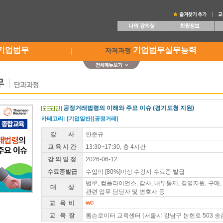
기업법무
기업법무실무능력
자격과정
공정거래법령의 이해와 주요 이슈 (경기도청 지원)
카테고리: [기업일반][공정거래]
강 사
안준규
교 육 시 간
13:30~17:30, 총 4시간
강 의 일 정
2026-06-12
수료증발급
수업의 [80%]이상 수강시 수료증 발급
법무, 컴플라이언스, 감사, 내부통제, 경영지원, 구매,
대 상
관련 업무 담당자 및 변호사 등
교 육 비
₩0
교 육 장
톰슨로이터 교육센터 (서울시 강남구 논현로 503 송