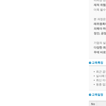
이러한 변
재적 위험
더욱 필수
본 과정은
래위원회에
의해야 하
정안, 공
기업의 실
다양한 최
무에 바로
교육특징
• 최근 
• 실사례
• 최신 
• 동종 
교육일정
No