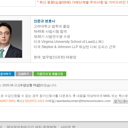
* 최신 동향(심결/판례) 거래단계별 주의사항 및 가이드라인 
안준규 변호사
고려대학교 법학과 졸업
제48회 사법시험 합격
제38기 사법연수원 수료
미국 Virginia University School of Law(LL.M.)
미국 Steptoe & Johnson LLP 워싱턴 디씨 오피스 근무
현재. 법무법인(유한) 태평양
2026.06.11
[수강신청 마감]
되었습니다.
로 수강신청할 수 없는 경우 참가신청서를 다운로드 후 내용을 작성하여 E-MAIL 또는 팩스
)6467-5501
팩스)
02)3472-1413
이메일) lawnbeducenter@thomsonreuters.com
지
영상정보처리기기 설치·운영방침
사이트 맵