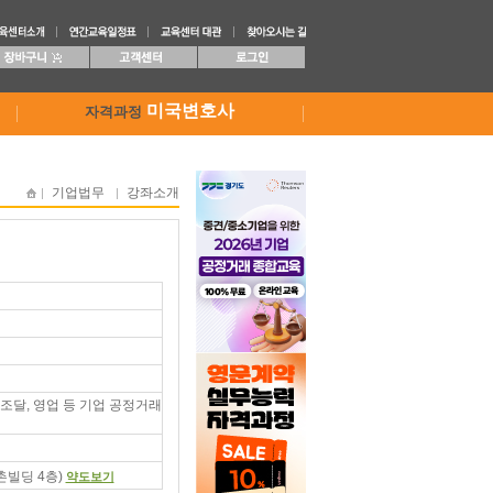
미국변호사
자격과정
기업법무
강좌소개
 조달, 영업 등 기업 공정거래
촌빌딩 4층)
약도보기