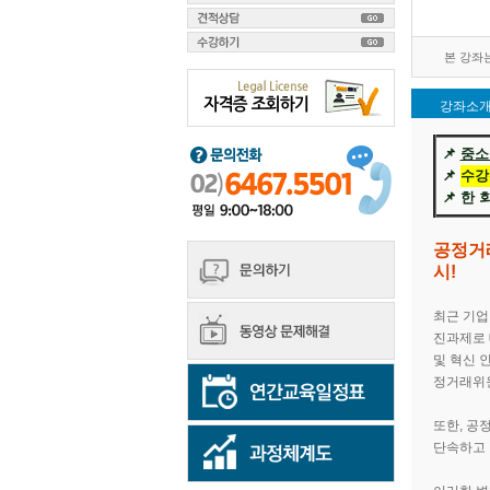
본 강좌는 
강좌소
📌
중소
📌
수강
​📌 
공정거
시!
최근 기업
진과제로 
및 혁신 
정거래위원
또한, 공
단속하고 