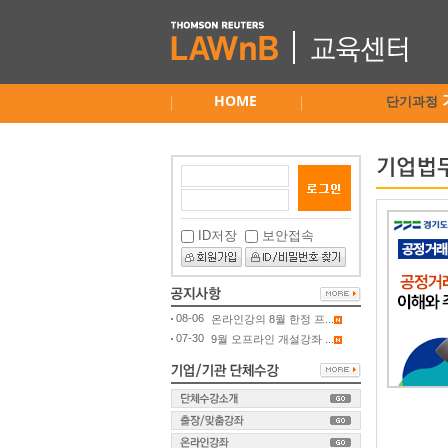
HOME
단기과정
ID저장
보안접속
08-06
온라인강의 8월 한정 프...
07-30
9월 오프라인 개설강좌 ...