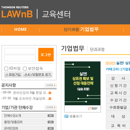
HOME
기업법무
단기과정
실전! 상
ID저장
보안접속
카테고리: [기업
강 사
신 청 기 간
08-06
온라인강의 8월 한정 프...
교 육 시 간
07-30
9월 오프라인 개설강좌 ...
수 강 기 간
수료증발급
샘플보기
대 상
교 육 비