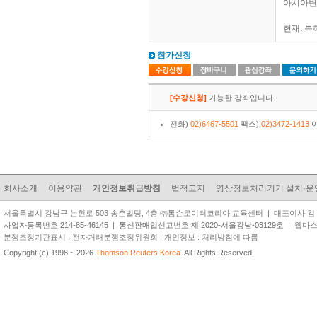
아시아변리사
현재. 
참가신청
[수강신청]
가능한 강좌입니다.
전화)
02)6467-5501
팩스)
02)3472-1413
이
회사소개
이용약관
개인정보취급방침
법적고지
영상정보처리기기 설치·운
서울특별시 강남구 논현로 503 송촌빌딩, 4층 ㈜톰슨로이터코리아 교육센터 | 대표이사 김 준 원 | TEL
사업자등록번호 214-85-46145
|
통신판매업신고번호 제 2020-서울강남-03129호
| 웹마스터 
분쟁조정기관표시 : 전자거래분쟁조정위원회 | 개인정보 : 처리방침에 따름
Copyright (c) 1998 ~ 2026
Thomson Reuters Korea
. All Rights Reserved.