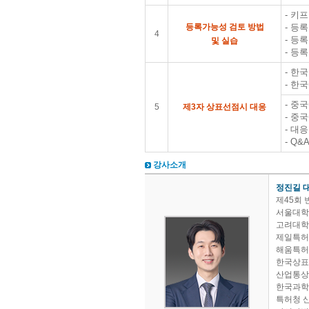
- 키
등록가능성 검토 방법
​- 
4
- 등
및 실습
- 등
- 한
- 한
- 중
5
제3자 상표선점시 대응
- 중
​- 
​- Q&
강사소개
정진길 
제45회
서울대학
고려대학
제일특허
해움특허
한국상표디
산업통상
한국과학기
특허청 