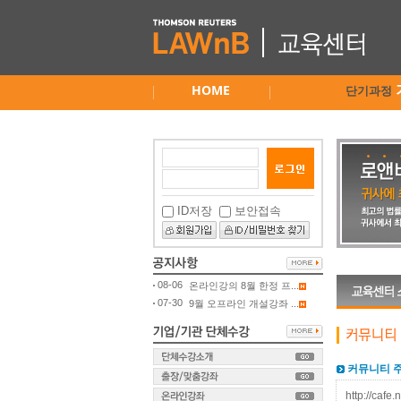
HOME
단기과정
ID저장
보안접속
08-06
온라인강의 8월 한정 프...
07-30
9월 오프라인 개설강좌 ...
커뮤니티 
http://cafe.