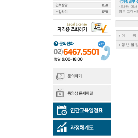
[기업법무 
로앤비에서는
않은 고객님
이 름
생 년 월 