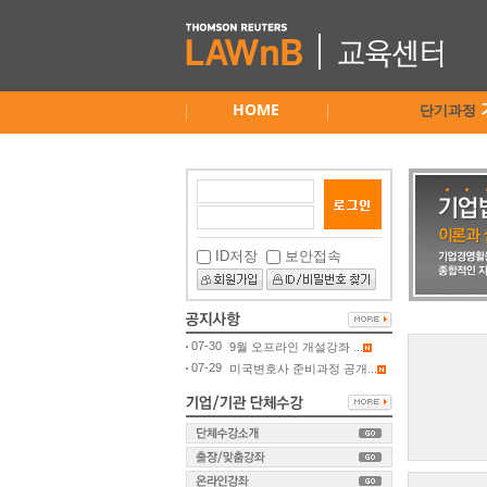
HOME
단기과정
ID저장
보안접속
07-30
9월 오프라인 개설강좌 ...
07-29
미국변호사 준비과정 공개...