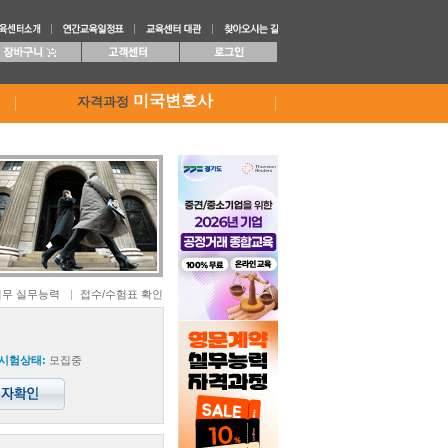
미국변호사
자격과정
무 실무능력
접수/수험표 확인
시험상태:
모집중