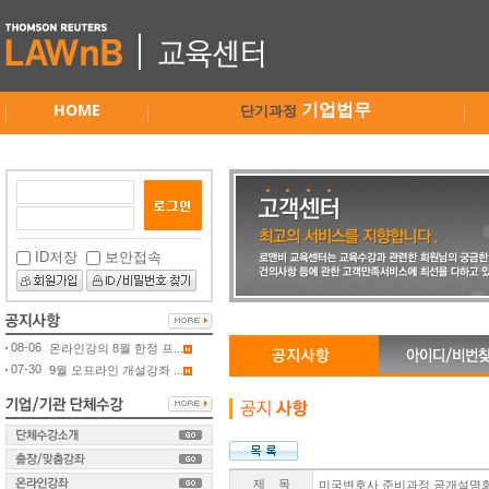
HOME
기업법무
단기과정
ID저장
보안접속
08-06
온라인강의 8월 한정 프...
07-30
9월 오프라인 개설강좌 ...
제 목
미국변호사 준비과정 공개설명회 / 2월