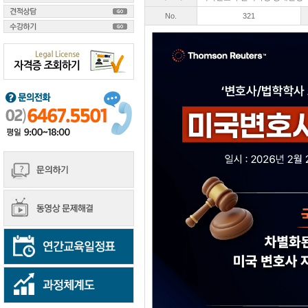
No.
321