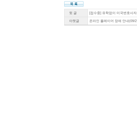
윗 글
[접수중] 유학없이 미국변호사자격 취
아랫글
온라인 플레이어 장애 안내(09/2