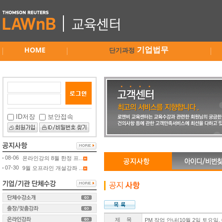
HOME
기업법무
단기과정
ID저장
보안접속
08-06
온라인강의 8월 한정 프...
07-30
9월 오프라인 개설강좌 ...
제 목
PM 작업 안내(10월 2일 토요일, 00