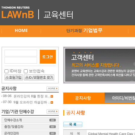
HOME
기업법무
단기과정
ID저장
보안접속
08-06
온라인강의 8월 한정 프...
07-30
9월 오프라인 개설강좌 ...
제 목
Global Mental Health Care 