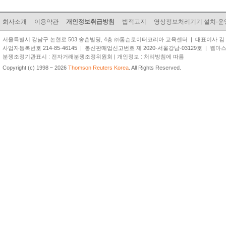
회사소개
이용약관
개인정보취급방침
법적고지
영상정보처리기기 설치·운
서울특별시 강남구 논현로 503 송촌빌딩, 4층 ㈜톰슨로이터코리아 교육센터 | 대표이사 김 준 원 | TEL
사업자등록번호 214-85-46145
|
통신판매업신고번호 제 2020-서울강남-03129호
| 웹마스터 
분쟁조정기관표시 : 전자거래분쟁조정위원회 | 개인정보 : 처리방침에 따름
Copyright (c) 1998 ~ 2026
Thomson Reuters Korea
. All Rights Reserved.